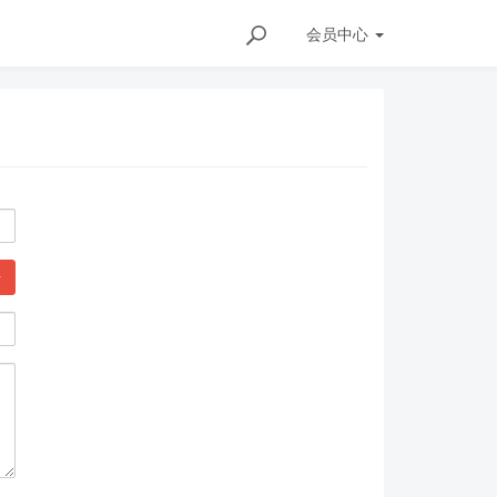
会员
中心
传