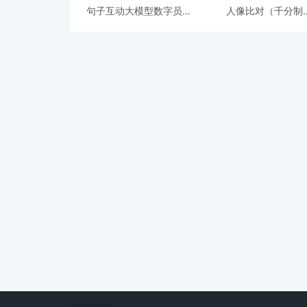
句子互动大模型数字员工
人像比对（千分制
知识库
base64）