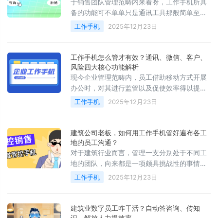
于销售团队管理范畴内来看呀，工作手机所具
备的功能可不单单只是通讯工具那般简单至极
呢，它更是一个把客户管理、员工行为规范以
工作手机
2025年12月23日
及业务流程优化这三者融合为一体的综合性平
台哟。
工作手机怎么管才有效？通讯、微信、客户、
风险四大核心功能解析
现今企业管理范畴内，员工借助移动方式开展
办公时，对其进行监管以及促使效率得以提
升，属于核心议题里的其中一项。把公司配发
工作手机
2025年12月23日
用于工作的手机实施集中管理
建筑公司老板，如何用工作手机管好遍布各工
地的员工沟通？
对于建筑行业而言，管理一支分别处于不同工
地的团队，向来都是一项颇具挑战性的事情。
在传统的方式当中，主管想要实时把控外勤人
工作手机
2025年12月23日
员的沟通状况、行为表现以及客户跟进情形，
是存在着一定难度的。
建筑业数字员工咋干活？自动答咨询、传知
识，解放人力提效率