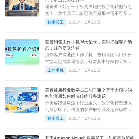
建筑业正处于一个极为关键的数字化转型节点
之上，数字员工此事已绝不是那种遥不可及的
概念了，而是变成能够提升效率、优化服务的
数字员工
2025年12月23日
关键工具。它可以把企业知识转化成即时的服
务能力
监管销售工作手机聊天记录，实时把握客户动
态，规范团队沟通
用作客户沟通的工作手机，被销售团队用于日
常交流已成普遍情形，针对其中好友聊天实施
监管，是掌控真实客户动态、预防业务风险、
工作手机
2025年12月22日
提高团队效率的关键管理举措，这不但涉及客
户资源安全
美容健康行业数字员工能干嘛？基于大模型的
智能客服如何解决传统服务难题
于美容跟健康这个行业里头，数字化转型进入
到深水区了。传统的客户服务以及运营模式面
临着响应慢的状况，面临知识传递不准确的问
数字员工
2025年12月22日
题，面临客户流失率高的痛点。基于百川知识
库大模型的数字员工
基于Amazon Nova的数字员工，如何高效解答