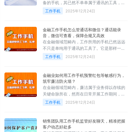
备的手机，其已然不单单属于通讯的工具，更
是那种集合了管理、风控以及增效等功能于一
工作手机
2025年12月24日
体的核心运营平台。
金融工作手机怎么管通话和微信？通话能录
音，微信可查看，保障合规又高效
在金融领域范畴内，工作所用的手机已然远远
不只是单纯用于通讯的工具了。它是那样一套
综合的方案，这套方案集合了通讯管理、行为
工作手机
2025年12月24日
监控、客户关系维护、安全保障以及风险控制
等诸多功能于一体
金融业如何用工作手机预警红包等敏感行为，
筑牢廉洁防火墙？
在金融领域范畴内，廉洁属于业务得以存续的
关键命脉所在，然而在日常开展工作期间，员
工运用个人通讯工具去处理业务事宜，常常会
工作手机
2025年12月24日
演变成风险难以被察觉的区域。工作手机管理
系统
销售团队用工作手机监管好友聊天，精准把握
客户动态好处多