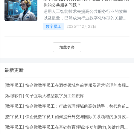
你的公共服务问题？
运用人工智能技术去提高公共服务行业的效率
以及质量，已然成为行业数字化转型的关键途
径。基于像 Amazon Nova 此类大语言模型构
数字员工
2025年12月22日
建而成的数字员工
加载更多
最新更新
[
数字员工
]
快企微数字员工在酒类领域售前客服及运营管理的表现与应用
[
私域软件
]
句子互动大模型数字员工知识库
[
数字员工
]
快企微数字员工：行政管理领域的高效助手，替代售前客服与挖掘客户价值的全能解决方案
[
数字员工
]
快企微数字员工如何提升外交与国际关系领域的服务效率
[
数字员工
]
快企微数字员工在基础教育领域:多功能助力,关键作用不可小觑