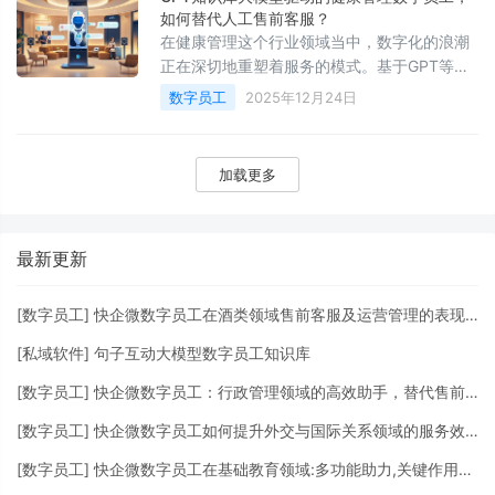
如何替代人工售前客服？
在健康管理这个行业领域当中，数字化的浪潮
正在深切地重塑着服务的模式。基于GPT等大
模型构建起来的数字员工，已然不再是那种遥
数字员工
2025年12月24日
不可及的概念了。而是变成了一个能够切实承
担起售前咨询任务
加载更多
最新更新
[
数字员工
]
快企微数字员工在酒类领域售前客服及运营管理的表现与应用
[
私域软件
]
句子互动大模型数字员工知识库
[
数字员工
]
快企微数字员工：行政管理领域的高效助手，替代售前客服与挖掘客户价值的全能解决方案
[
数字员工
]
快企微数字员工如何提升外交与国际关系领域的服务效率
[
数字员工
]
快企微数字员工在基础教育领域:多功能助力,关键作用不可小觑