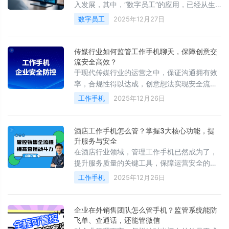
入发展，其中，“数字员工”的应用，已经从生
产环节，扩展到了前端客户服务以及运营方
数字员工
2025年12月27日
面。这类智能体，可不是单纯的聊天机器人
传媒行业如何监管工作手机聊天，保障创意交
流安全高效？
于现代传媒行业的运营之中，保证沟通拥有效
率，合规性得以达成，创意想法实现安全流
转，此乃项目成功以及团队稳定的基石所在。
工作手机
2025年12月26日
我有着深切的理解，于快节奏、高协作的环境
里面
酒店工作手机怎么管？掌握3大核心功能，提
升服务与安全
在酒店行业领域，管理工作手机已然成为了，
提升服务质量的关键工具，保障运营安全的必
要手段，和优化客户关键关系的重要器具。它
工作手机
2025年12月26日
实则并非仅仅只是一部单纯的通讯设备
企业在外销售团队怎么管手机？监管系统能防
飞单、查通话，还能管微信