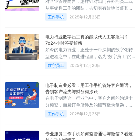
对企业管理而言，怎样针对出门在外的员工或
从事销售工作的团队，去切实有效地监督其工
作手机使用情况，这是一个既涉及效率又面临
工作手机
2025年12月26日
风险管控的实际问题。
电力行业数字员工真的能取代人工客服吗？
7x24小时答疑解惑
如今的电力行业，正处于一种深刻的数字化转
型进程之中，在此进程里，名为“数字员工”的
应用，已然从概念延伸至实践阶段。这类借助
数字员工
2025年12月26日
人工智能技术打造的虚拟员工
电子制造业必看：用工作手机管好客户通话，
告别客户流失与财务糊涂账
在电子制造这一行业当中，客户之间的沟通十
分频繁，而且订单所涉及的细节极为复杂，处
在一线位置的人员的管理向来都是难点。传统
工作手机
2025年12月25日
的个人手机被用于工作，这致使沟通没办法得
到有效控制
专业服务工作手机如何监管通话与微信？看这
核心功能就懂了