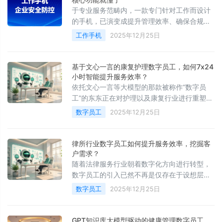
于专业服务范畴内，一款专门针对工作而设计
的手机，已演变成提升管理效率、确保合规运
营的关键器具。它不单单仅是通讯设备，更是
工作手机
2025年12月25日
融合了通讯监管，还有行为管控，以及客户管
理，加上位置安全
基于文心一言的康复护理数字员工，如何7x24
小时智能提升服务效率？
依托文心一言等大模型的那款被称作“数字员
工”的东东正在对护理以及康复行业进行重塑。
它可不是单纯的那种聊天机器人的样子，而是
数字员工
2025年12月25日
借助深度整合企业知识库跟业务流程
律所行业数字员工如何提升服务效率，挖掘客
户需求？
随着法律服务行业朝着数字化方向进行转型，
数字员工的引入已然不再是仅存在于设想层面
的概念，特别是位于律所行业，客户服务、需
数字员工
2025年12月25日
求分析以及运营管理能够实现高效协同
GPT知识库大模型驱动的健康管理数字员工，