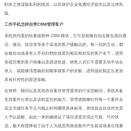
职务之便谋取私利的情况，以此保护企业免遭经济损失以及法律风
险。
工作手机怎样自带CRM管理客户
系统所内置的轻量级那种 CRM 模块，它可是能够自动去聚合源自通
话、微信、短信等等各个渠道的客户接触点的。每一回的互动，都
会被自动或者有人手动归档给放置到相应相对应的客户名下，进而
形成完整的客户画像以及跟进轨迹。销售人员它不需要主动手动去
录入，就能够清楚确切知晓掌握客户的全貌，进而据此制定出更加
具有针对性的跟进策略。
在律师、顾问以及其他存在案件管理需求的行业范畴内，系统具备
支持案件分类以及进程监控的能力。管理者能够针对每一个案件去
设定关键任务节点与截止时间哪类具体标准，系统就会自动对负责
人予以提醒。如此一来的确保证了项目进度呈现出可视、可控状
况，极大程度降低了由于人为疏忽而致使案件产生延误或者出现重