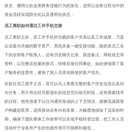
坐支、挪用公款这类财务违规行为的发生，进而让业务过程当中的
资金流转实现阳光化以及透明化状态 。
员工离职如何通过工作手机交接
员工离职之际，其工作手机所负载的客户关系以及工作成果，乃是
企业最为关键的数字资产。系统具备一键交接功能，能把原员工名
下的全部客户联系人，还有历史聊天记录、跟进备注、商机状态等
资料，以完整且批量的形式，转移至接任同事处。如此便保障了客
户服务的连贯性，避免了因人员变动致使的客户流失。
在新任员工接手之后，其可以马上查看完整的客户历史信息以及待
办任务，而不用去经历那漫长的信息空白状态时段，还有摸索找寻
的过程。他凭借基于以往沟通所形成的上下文情况，能够迅速跟客
户构建起联系，进而推动业务向前发展，大幅度地缩短了适应的时
期，确保了团队整体工作效率可以实现平稳转变过渡，把工作人员
流动对于业务所产生的负面作用尽可能降到最低 。