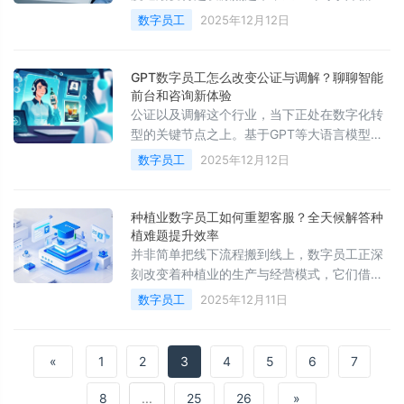
本以及提高效率，还有精准地服务客户这几个
数字员工
2025年12月12日
方面的需求，变得越发急切紧迫起来。
GPT数字员工怎么改变公证与调解？聊聊智能
前台和咨询新体验
公证以及调解这个行业，当下正处在数字化转
型的关键节点之上。基于GPT等大语言模型所
构建而成的数字员工，如今已经不再只是一个
数字员工
2025年12月12日
概念了，而是成为了一种新生产力
种植业数字员工如何重塑客服？全天候解答种
植难题提升效率
并非简单把线下流程搬到线上，数字员工正深
刻改变着种植业的生产与经营模式，它们借由
数据与智能技术，重塑了从田间管理到客户服
数字员工
2025年12月11日
务的全链条。其中
«
1
2
3
4
5
6
7
8
...
25
26
»