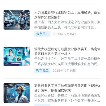
单单的聊天机器人
人力资源管理行业数字员工：应用模块、价值
及操作流程全解析
处于当下的人力资源管理这个行业范围里，数
字性质的员工正从一种概念朝着现实转变，成
为能够提升组织效能以及员工体验的关键工
数字员工
2025年12月15日
具。它并非只是单纯地去替代人力，它是借助
技术手段
混元大模型如何打造批发业数字员工，搞定售
前客服与客户需求分析？
于批发行业之中，数字员工从往昔一单纯概念
正逐步演变成切实可直接用以解决痛点的现实
工具。此等基于大语言模型及其他AI技术所构
数字员工
2025年12月14日
建而成的智能体，已然能够深度切入至业务流
程的内里
家政行业数字员工如何颠覆售前咨询？智能体
提升效率、挖掘深层需求
企业的生命线，是在当下商业环境里的高效客
户运营，家政服务行业正处在数字化升级的关
键当口，数字员工的引入，尤其是类似快企微