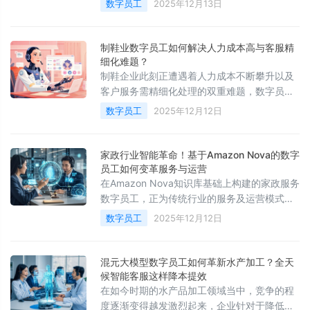
数字员工
2025年12月13日
数字员工这般的智能体，正将行业的服务与销
售模式
制鞋业数字员工如何解决人力成本高与客服精
细化难题？
制鞋企业此刻正遭遇着人力成本不断攀升以及
客户服务需精细化处理的双重难题，数字员工
的引入呢，为去解决这些切实存在的问题提供
数字员工
2025年12月12日
了一条全新的途径，它不但能够承担起基础的
咨询接待工作
家政行业智能革命！基于Amazon Nova的数字
员工如何变革服务与运营
在Amazon Nova知识库基础上构建的家政服务
数字员工，正为传统行业的服务及运营模式带
来深刻变革，它不是单纯的自动化应答工具
数字员工
2025年12月12日
混元大模型数字员工如何革新水产加工？全天
候智能客服这样降本提效
在如今时期的水产品加工领域当中，竞争的程
度逐渐变得越发激烈起来，企业针对于降低成