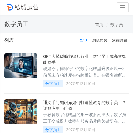
Togg
navig
数字员工
首页
数字员工
列表
默认
浏览次数
发布时间
GPT大模型助力律师行业，数字员工成高效智
能助手
现如今，律师行业的数字化转型升级正以一种
前所未有的速度在持续推进着。在很多律所以
及律师团队看来，怎样去高效地处理海量的那
数字员工
2025年12月16日
些前期咨询情况，精准地识别潜在的案源
通义千问知识库如何打造懂教育的数字员工？
详解应用与价值
于教育数字化转型的那一波浪潮里头，数字员
工正变成提升效率与服务品质的关键所在。尤
其是在基础教育这个行业当中，它可不是简简
数字员工
2025年12月15日